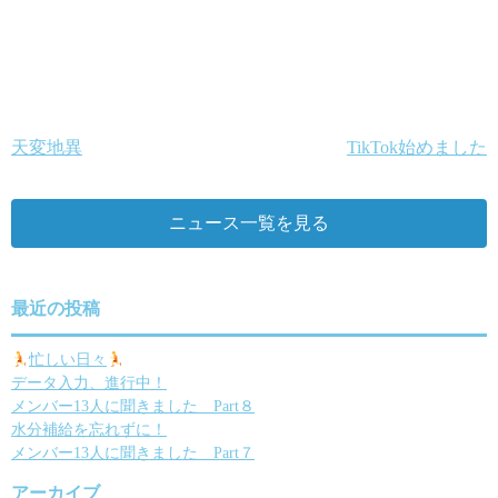
天変地異
TikTok始めました
投
稿
ニュース一覧を見る
ナ
ビ
ゲ
最近の投稿
ー
忙しい日々
データ入力、進行中！
シ
メンバー13人に聞きました Part８
ョ
水分補給を忘れずに！
メンバー13人に聞きました Part７
ン
アーカイブ