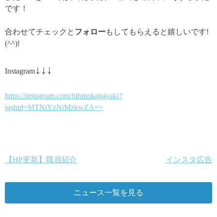
です！
合わせてチェックと
フォロー
もしてもらえると嬉しいです!
(^^)!
↓↓↓
Instagram
https://instagram.com/hibinokagayaki?
igshid=MTNiYzNiMzkwZA==
【HP更新】職員紹介
インスタ広告
投
稿
ニュース一覧を見る
ナ
ビ