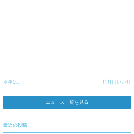
今年は、、
11月はいい月
投
稿
ニュース一覧を見る
ナ
ビ
ゲ
最近の投稿