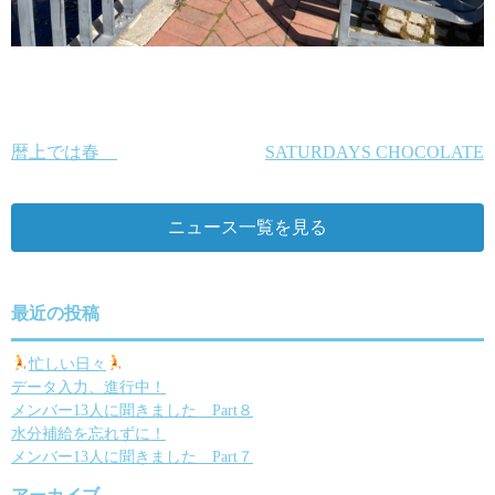
暦上では春
SATURDAYS CHOCOLATE
投
稿
ニュース一覧を見る
ナ
ビ
ゲ
最近の投稿
ー
忙しい日々
データ入力、進行中！
シ
メンバー13人に聞きました Part８
ョ
水分補給を忘れずに！
メンバー13人に聞きました Part７
ン