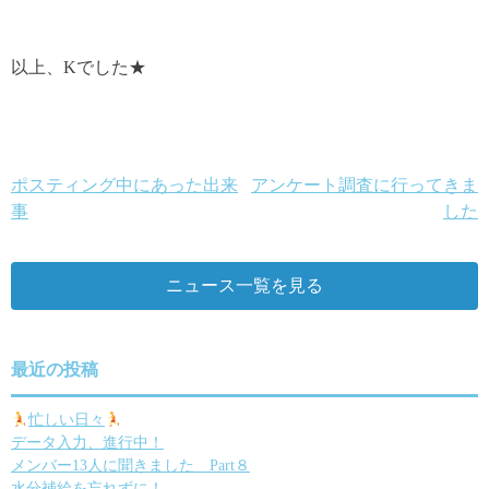
以上、Kでした★
ポスティング中にあった出来
アンケート調査に行ってきま
投
事
した
稿
ナ
ニュース一覧を見る
ビ
ゲ
最近の投稿
ー
忙しい日々
シ
データ入力、進行中！
ョ
メンバー13人に聞きました Part８
水分補給を忘れずに！