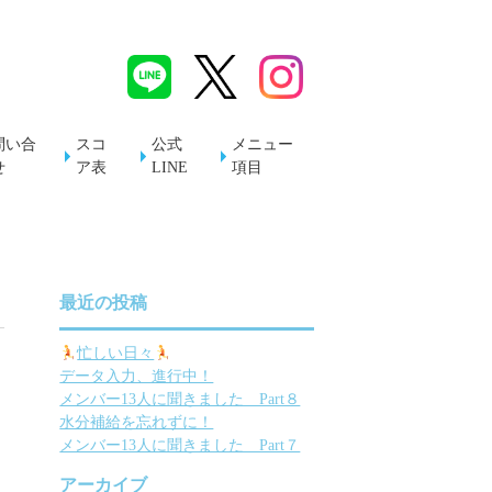
問い合
スコ
公式
メニュー
せ
ア表
LINE
項目
最近の投稿
忙しい日々
データ入力、進行中！
メンバー13人に聞きました Part８
水分補給を忘れずに！
メンバー13人に聞きました Part７
アーカイブ