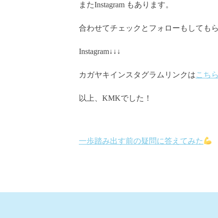
またInstagram もあります。
合わせてチェックとフォローもしてもらえる
Instagram↓↓↓
カガヤキインスタグラムリンクは
こち
以上、KMKでした！
一歩踏み出す前の疑問に答えてみた
投
稿
ナ
ビ
ゲ