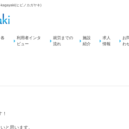
agayaki(ヒビノカガヤキ)
・各
利用者インタ
就労までの
施設
求人
お
ビュー
流れ
紹介
情報
わ
す！
たいと思います。